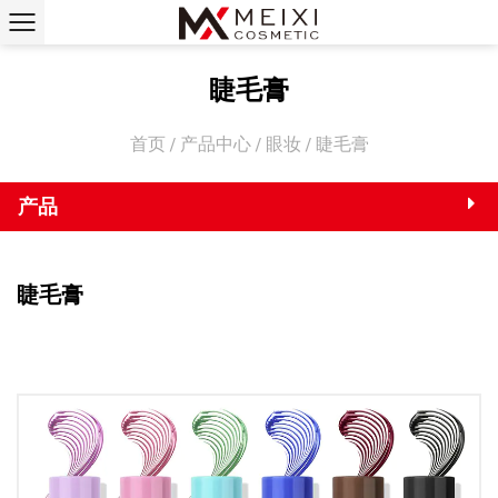
睫毛膏
首页
/
产品中心
/
眼妆
/
睫毛膏
产品
睫毛膏