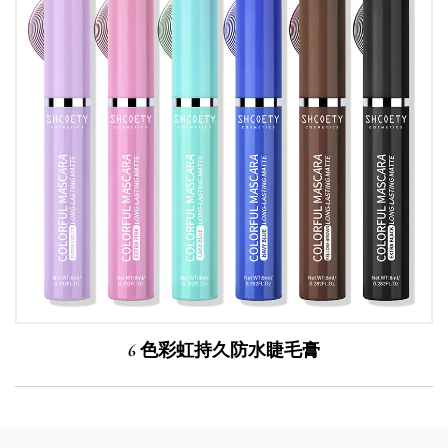
6 色彩虹持久防水睫毛膏