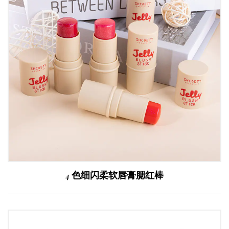
4 色细闪柔软唇膏腮红棒