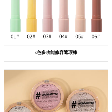
6色多功能修容遮瑕棒