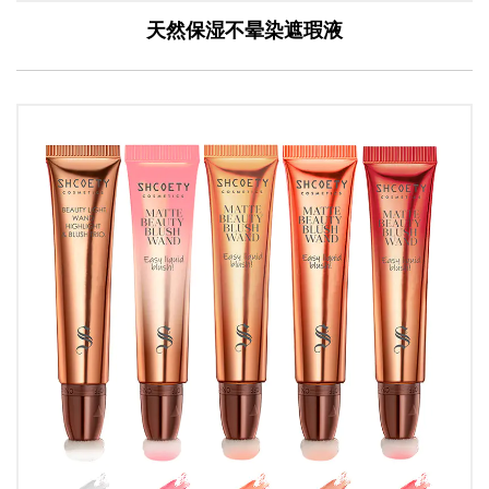
天然保湿不晕染遮瑕液