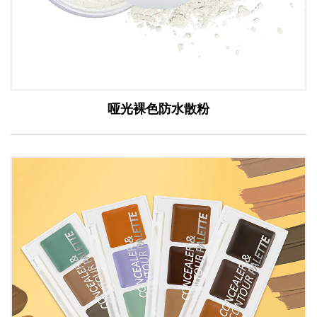
哑光裸色防水散粉