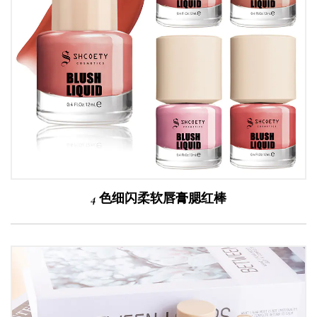
4 色细闪柔软唇膏腮红棒