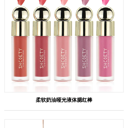
柔软奶油哑光液体腮红棒