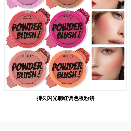
持久闪光腮红调色板粉饼