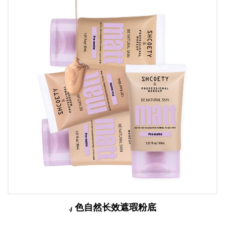
4 色自然长效遮瑕粉底