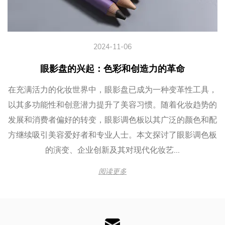
024-11-08
2
兴起：唇妆的游戏规则改变者
眼影盘的兴起
中，防水透明唇线笔已成为一款革
在充满活力的化妆世界中
妆提供了独特的解决方案。这款创
以其多功能性和创意潜力
澜，无需上色即可提供准确的唇部
发展和消费者偏好的转变
容和专业应用的多功能必备工具。
方继续吸引美容爱好者和
的设计具有与传统唇...
的演变、企业创
阅读更多