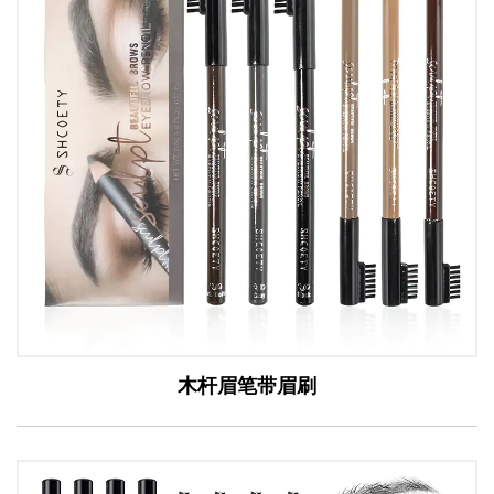
木杆眉笔带眉刷