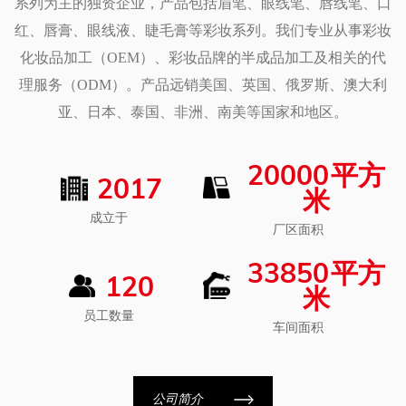
系列为主的独资企业，产品包括眉笔、眼线笔、唇线笔、口
胆而夸张的妆容。这款笔的配方易于控制且精准。
红、唇膏、眼线液、睫毛膏等彩妆系列。我们专业从事彩妆
如何保养：
化妆品加工（OEM）、彩妆品牌的半成品加工及相关的代
为了保持眼线笔尖锋利、准确，请务必使用专为木制眼线笔
理服务（ODM）。产品远销美国、英国、俄罗斯、澳大利
设计的卷笔刀。这可以确保铅笔保持良好状态并防止木材分
亚、日本、泰国、非洲、南美等国家和地区。
裂。保持磨刀器清洁，以获得良好的性能和平滑、均匀的应
用。
20000
平方
2017
米
成立于
厂区面积
33850
平方
120
米
员工数量
车间面积
公司简介