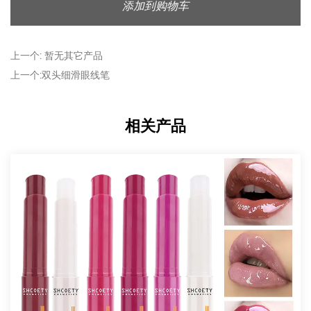
分明的持久妆容。高色素沉着确保您无需分层即可获得所需
添加到购物车
的强度，从而使您能够更好地控制您的应用。
柔滑膏状配方：
上一个: 暂无其它产品
告别对娇嫩肌肤的拉扯。这款眼线笔的乳霜质地可顺滑涂
上一个:双头细滑眼线笔
抹，涂抹起来毫不费力。它富含调理油和蜡，可滋养肌肤，
同时打造精准线条。丝滑的表面易于混合，使您能够轻松打
相关产品
造柔和的烟熏眼妆或锐利的翅膀。
超柔软灵活的颜色：
享受柔和、灵活的色彩效果，适应您想要的外观。双用途防
水木质眼线笔专为多功能性而设计，让您可以打造从微妙到
大胆的色彩。其柔韧特性意味着它不会拖拉或刺激您的皮
肤，同时仍能呈现准确的线条。无论您喜欢睫毛上的细线还
是更浓密、更具戏剧性的线条，您都可以打造多种外观。
光滑丝滑的表面：
该配方旨在打造光滑、丝滑的妆容，增强双眸的质感，而不