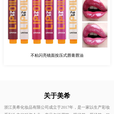
会产生一些眼线笔留下的粗糙、干燥的感觉。质地足够柔
软，可以晕染出更柔和、更融合的外观，但又足够耐用，可
以保持准确、清晰的线条。这使其成为打造柔和的日间造型
和大胆、明确的晚间造型的产品。
持久且不弄脏：
这款眼线笔的主要优点是防晕染和防褪色。一旦涂抹，两用
防水木质眼线笔就不会移动，适合漫长的白天和夜晚。其防
水配方确保它能够抵御汗水、泪水，甚至雨水，让您的眼妆
不粘闪亮镜面按压式唇膏唇油
保持完整、清新。
使用技巧：
准确勾勒眼线：使用眼线笔勾勒上下睫毛线。细腻的质地能
让眼线液顺滑地涂抹，不会拉扯娇嫩的肌肤。
烟熏妆涂抹在睫毛根部，用晕染刷晕染出柔和的烟熏妆效
关于美希
果。
浙江美希化妆品有限公司成立于2017年，是一家以生产彩妆
打造翼状妆容：将眼线笔削尖，描绘出锐利的眼翼，打造大