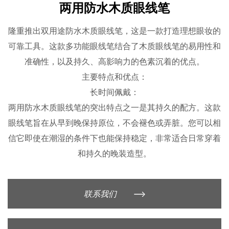
两用防水木质眼线笔
隆重推出双用途防水木质眼线笔，这是一款打造理想眼妆的
可靠工具。这款多功能眼线笔结合了木质眼线笔的易用性和
准确性，以及持久、高影响力的色素沉着的优点。
主要特点和优点：
长时间佩戴：
两用防水木质眼线笔的突出特点之一是其持久的配方。这款
眼线笔旨在从早到晚保持原位，不会褪色或弄脏。您可以相
信它即使在潮湿的条件下也能保持稳定，非常适合日常穿着
和持久的晚装造型。
显色效果：
每次滑动都会带来强烈的色彩效果。双用途防水木质眼线笔
联系我们
采用高色素配方精制而成，可为您的睫毛线带来大胆、充满
活力的色彩。深邃、丰富的色调让您的双眸呈现锐利、轮廓