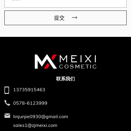
提交
联系我们
13735915463
0578-6123999
linjunjie0930@gmail.com
sales1@zjmeixi.com