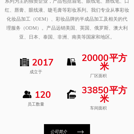
系列为主的独资企业，产品包括眉笔、眼线笔、唇线笔、口
为了满足那些追求眼部妆容效果同时关注皮肤健康的消费
红、唇膏、眼线液、睫毛膏等彩妆系列。我们专业从事彩妆
者，这款眼线笔特别强调了对皮肤的温和性。它不仅能够提
化妆品加工（OEM）、彩妆品牌的半成品加工及相关的代
升眼部妆容，还能确保使用过程中不会引起刺激或不适，是
理服务（ODM）。产品远销美国、英国、俄罗斯、澳大利
追求美丽与舒适并重的理想选择。
亚、日本、泰国、非洲、南美等国家和地区。
5.适合初学者和化妆爱好者
易于使用，加上其持久的防水配方，使这款眼线笔成为初学
20000
平方
者的不错选择。其人性化的设计确保大多数人，从化妆新手
2017
米
到专业人士，都可以轻松实现所需的妆容。
成立于
送礼佳品：拥有 12 种不同色调和用户友好的设计，是送给
厂区面积
化妆爱好者（尤其是初学者）的理想礼物。
33850
平方
适合所有场合：无论是办公室休闲的一天、迷人的夜晚还是
120
米
节日派对，这款眼线笔都适合大多数场合。
员工数量
车间面积
公司简介