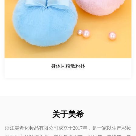
确保它不会转移到您的眼睑，让您从早到晚焕然一新。
防污：白天无需担心修饰。一旦涂抹，这款眼线笔就不会轻
易弄脏或褪色。
持续佩戴：即使在潮湿或湿润的条件下，持久防水配方也能
保持眼线完好无损。
这使得彩色快干哑光液体眼线笔非常适合忙碌的日子、户外
活动或深夜，确保理想的妆容。
4. 安全亲肤成分
身体闪粉散粉扑
眼线笔采用安全可靠材料制成，温和呵护眼睛周围娇嫩的肌
肤。它经过皮肤科医生测试，不含有害化学物质，无刺激
性，即使对于皮肤敏感的人来说也是如此。
无刺激配方：适合所有皮肤类型，包括眼睛周围的敏感皮
肤。
关于美希
温和无害：精选成分可安全长期使用，确保对您的健康不会
浙江美希化妆品有限公司成立于2017年，是一家以生产彩妆
造成伤害。