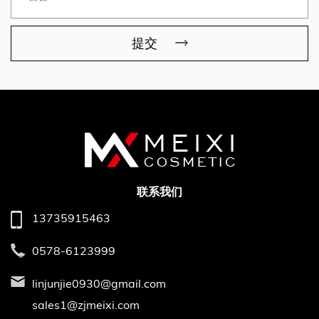
提交
联系我们
13735915463
0578-6123999
linjunjie0930@gmail.com
sales1@zjmeixi.com