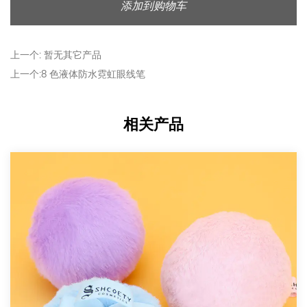
人注目的眼线妆容。
添加到购物车
2. 易于涂抹和清洁
这款眼线笔的设计考虑到了易用性，使其成为化妆初学者的
上一个: 暂无其它产品
理想选择。液体配方可顺滑涂抹，精致的笔尖使涂抹变得毫
上一个:8 色液体防水霓虹眼线笔
不费力。
准确涂抹：眼线笔的细笔尖可确保每次笔画的准确度，让您
相关产品
能够画出干净、清晰的线条。
无脏乱差：液体眼线笔干得很快，不会弄脏，确保理想的妆
容，无需经常修饰。
此外，这款眼线笔很容易用化妆湿巾或卸妆油去除，使清洁
过程与涂抹时一样轻松。
3. 防水且持久
这款眼线笔具有良好的防水性能，无论条件如何，都能确保
您的妆容持续保持完好。无论您面临潮湿、出汗还是意外溅
水，眼线笔都会保持在原位，不会弄脏或褪色。其快干配方