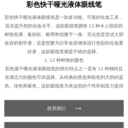
彩色快干哑光液体眼线笔
彩色快干哑光液体眼线笔是一款多功能、可靠的化妆工具，
旨在提升您的化妆水平。这款眼线笔拥有 12 种令人惊叹的
鲜艳色调，集轻松、耐用和优雅于一身。无论您是尝试大胆
妆容的初学者，还是想要为日常妆容增添流行色彩的化妆爱
好者，这款眼线笔都是不错的选择。
1. 12 种鲜艳的颜色
彩色速干哑光液体眼线笔的突出特点之一是有 12 种独特且
充满活力的颜色可供选择。从经典的黑色和棕色到大胆的蓝
色、绿色和紫色，这款眼线笔为表达您的个性和创造力提供
了无限的可能性。
多种色调：有多种颜色供您选择，适合各种心情、活动或季
联系我们
节。
大胆而美丽：颜色丰富而浓郁，让您打造出持久一整天的引