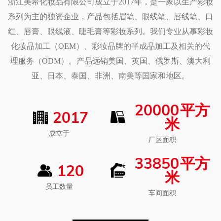
浙江美希化妆品有限公司成立于2017年，是一家以生产彩妆
保持轮廓分明。持久配方确保您无需不断重新涂抹，无需修
系列为主的独资企业，产品包括眉笔、眼线笔、唇线笔、口
饰即可保持妆容清新、充满活力。
红、唇膏、眼线液、睫毛膏等彩妆系列。我们专业从事彩妆
化妆品加工（OEM）、彩妆品牌的半成品加工及相关的代
理服务（ODM）。产品远销美国、英国、俄罗斯、澳大利
亚、日本、泰国、非洲、南美等国家和地区。
20000
平方
2017
米
成立于
厂区面积
33850
平方
120
米
员工数量
车间面积