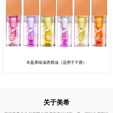
康和安全的情况下精心配制的。唇线笔适合所有皮肤类型，
是敏感皮肤人士的理想选择。
涂抹便捷
这款唇线笔的光滑乳霜质地使涂抹变得轻而易举。它毫不费
力地滑到嘴唇上，毫不费力地提供均匀的覆盖。无论您喜欢
锐利、轮廓分明的线条还是柔和、混合的边缘，这款唇线笔
都能让您实现您想要的外观。铅笔设计易于控制，确保您可
以毫不费力地绘制准确的线条或填充嘴唇。该配方足够柔
软，无需拉扯即可涂抹，但又足够坚固，可以保持其形状并
丰盈果味滋养唇油（适用于干唇）
提供良好的轮廓。
一整天的持久效果
天然橡木光滑高色素唇线笔令人印象深刻的特点之一是它能
够保持一整天完好无损。一旦涂抹，颜色会持续一整天，甚
至在饭后、饮料后或户外活动后也是如此。无论您是在早上
关于美希
喝咖啡还是与朋友一起享用午餐，您都可以相信您的嘴唇将