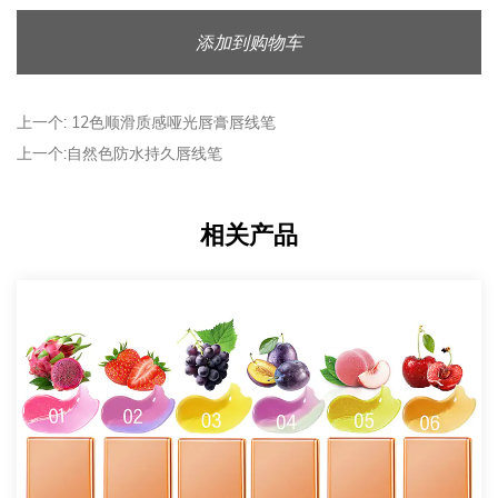
配各种口红色调。无论您想要大胆的红色、柔和的裸色还是
更有活力的色调，这款唇线笔都能与各种唇色无缝融合。天
添加到购物车
然橡木光滑高色素唇线笔的多功能性意味着您不需要为不同
的口红准备多个唇线笔 - 这款唇线笔可以满足所有需要。
上一个: 12色顺滑质感哑光唇膏唇线笔
高色素沉着和持久的磨损
上一个:自然色防水持久唇线笔
这款唇线笔的浓郁、高显色配方可确保您的双唇轮廓优美，
形状大胆、轮廓分明。即使在炎热的天气或繁忙的日程等充
相关产品
满挑战的条件下，颜色持续保持真实和充满活力。无需频繁
补妆——这款唇线笔具有防汗功能，进食或喝水后不会轻易
褪色、弄脏或磨损。
安全温和的配方
对于那些关注化妆品成分的人来说，天然橡树光滑高色素唇
线笔采用天然、无害的成分制成。这款唇线笔不含有毒或有
害化学物质，对皮肤温和，适合日常使用。如果您担心敏感
或刺激，您可以放心使用该产品，因为它是在考虑到您的健